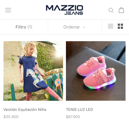
Translation
missing:
es.header.navigation.skip_to_content
Filtro
(1)
Ordenar
Vestido Equitación Niña
TENIS LUZ LED
$35.900
$67.900