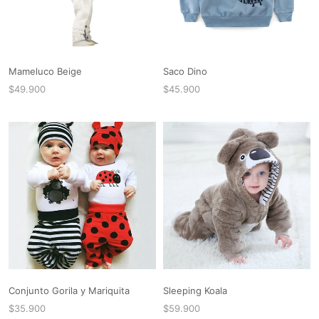
Mameluco Beige
Saco Dino
$49.900
$45.900
Conjunto Gorila y Mariquita
Sleeping Koala
$35.900
$59.900